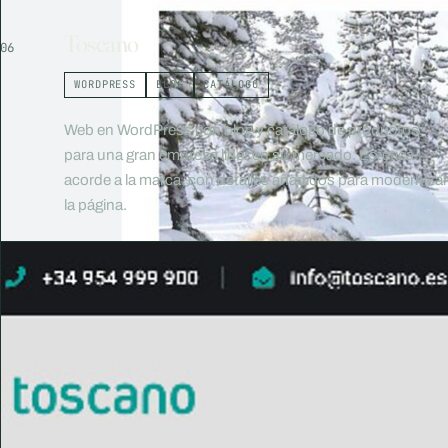
Toscano
06
WORDPRESS
BLOG
CATÁLOGO
Web en WordPress con blog y catálogo de productos,
para una gran empresa líder en su mercado. Estética
acorde a la marca, con detalles añadidos para modernizar
la página.