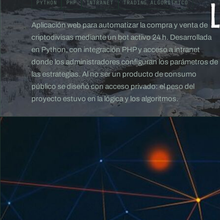
PYTHON
PHP
INTRANET
TRADING ALGORÍTMICO
Aplicación web para automatizar la compra y venta de
criptodivisas mediante un bot activo 24 h. Desarrollada
en Python, con integración PHP y acceso a intranet
donde los administradores configuran los parámetros de
las estrategias. Al no ser un producto de consumo
público se diseñó con acceso privado: el peso del
proyecto estuvo en la lógica y los algoritmos.