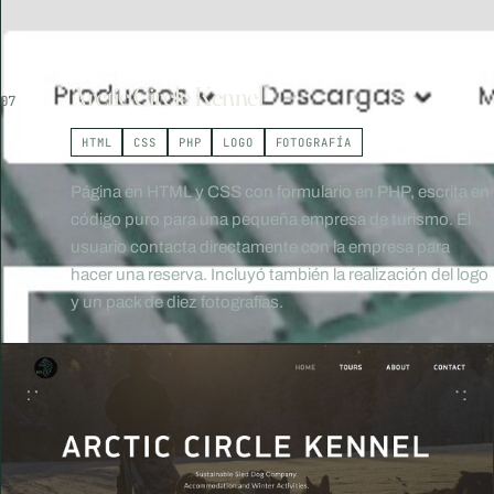
Arctic Circle Kennel
07
HTML
CSS
PHP
LOGO
FOTOGRAFÍA
Página en HTML y CSS con formulario en PHP, escrita en
código puro para una pequeña empresa de turismo. El
usuario contacta directamente con la empresa para
hacer una reserva. Incluyó también la realización del logo
y un pack de diez fotografías.