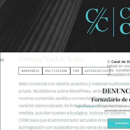
Greiwing Truck & Trailer
04
WORDPRESS
MULTIIDIOMA
CRM
AUTOSCOUT24
Web comercial con diseño atractivo y material multimedia
propio. Multiidioma sobre WordPress, enfocada a
mostrar contenido estático comercial. Destaca el
carácter personalizado de fotografías y vídeos hechos a
medida, que dan cuerpo a la página. Incluye un sistema
CRM para que el administrador actualice el contenido, y
la integración con la plataforma de venta de automóviles